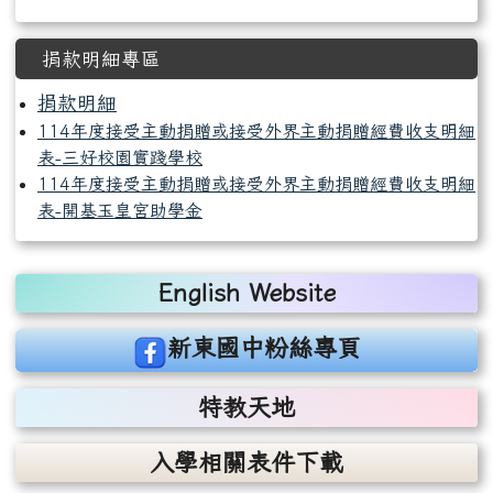
捐款明細專區
捐款明細
114年度接受主動捐贈或接受外界主動捐贈經費收支明細
表-三好校園實踐學校
114年度接受主動捐贈或接受外界主動捐贈經費收支明細
表-開基玉皇宮助學金
右邊區域內容
English Website
link to https://www.facebook.com/sdjhstaff
新東國中粉絲專頁
特教天地
入學相關表件下載