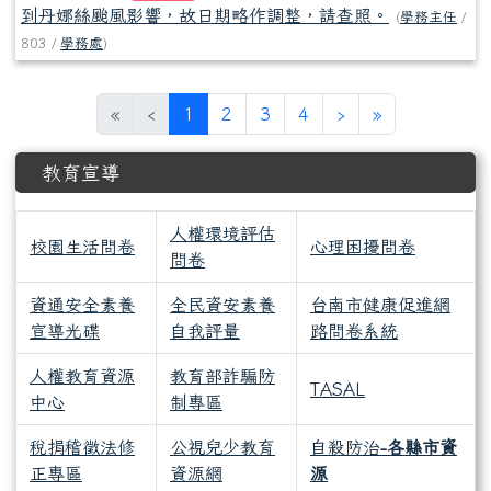
到丹娜絲颱風影響，故日期略作調整，請查照。
(
學務主任
/
803 /
學務處
)
(目前頁次)
下一頁
最後頁
«
‹
1
2
3
4
›
»
下中區域內容
教育宣導
人權環境評估
校園生活問卷
心理困擾問卷
問卷
資通安全素養
全民資安素養
台南市健康促進網
宣導光碟
自我評量
路問卷系統
人權教育資源
教育部詐騙防
TASAL
中心
制專區
稅捐稽徵法修
公視兒少教育
自殺防治
-各縣市資
正專區
資源網
源