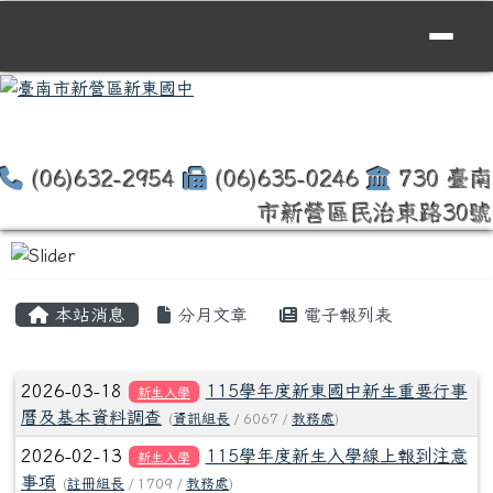
臺南市新營區新東國中
跳至主內容區
(06)632-2954
(06)635-0246
730 臺南
市新營區民治東路30號
頁尾區域
主內容區域
本站消息
分月文章
電子報列表
文章列表
2026-03-18
115學年度新東國中新生重要行事
新生入學
曆及基本資料調查
(
資訊組長
/ 6067 /
教務處
)
2026-02-13
115學年度新生入學線上報到注意
新生入學
事項
(
註冊組長
/ 1709 /
教務處
)