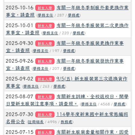
2025-10-16
有關一年級冬季制服外套更換作業
新生入學
事宜，請查照
(
學務主任
/ 287 /
學務處
)
2025-10-01
有關一年級冬季服裝第二次更換作
新生入學
業事宜，請查照
(
學務主任
/ 220 /
學務處
)
2025-09-30
有關一年級冬季服裝更換作業事
新生入學
宜，請查照
(
學務主任
/ 197 /
學務處
)
2025-09-26
有關一年級冬季服裝發放作業事
新生入學
宜，請查照
(
學務主任
/ 207 /
學務處
)
2025-09-02
9/5(五) 新生服裝第三次退換貨作
新生入學
業事宜
(
學務主任
/ 263 /
學務處
)
2025-08-07
有關新生訓練、全校返校日、開學
新生入學
日暨新生服裝注意事項，請查照。
(
學務主任
/ 4568 /
學務處
)
2025-07-30
114學年度新東國中新生常態編班
新生入學
名冊公告
(
註冊組長
/ 4996 /
教務處
)
2025-07-15
有關新生服裝套量相關作業，因受
新生入學