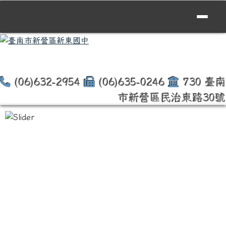
臺南市新營區新東國中
跳至主內容區
(06)632-2954
(06)635-0246
730 臺南
市新營區民治東路30號
頁尾區域
主內容區域
搜尋
必填
關鍵字
*
類別