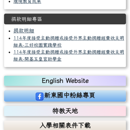
環境教育成果
捐款明細專區
捐款明細
114年度接受主動捐贈或接受外界主動捐贈經費收支明
細表-三好校園實踐學校
114年度接受主動捐贈或接受外界主動捐贈經費收支明
細表-開基玉皇宮助學金
右邊區域內容
English Website
link to https://www.facebook.com/sdjhstaff
新東國中粉絲專頁
特教天地
入學相關表件下載