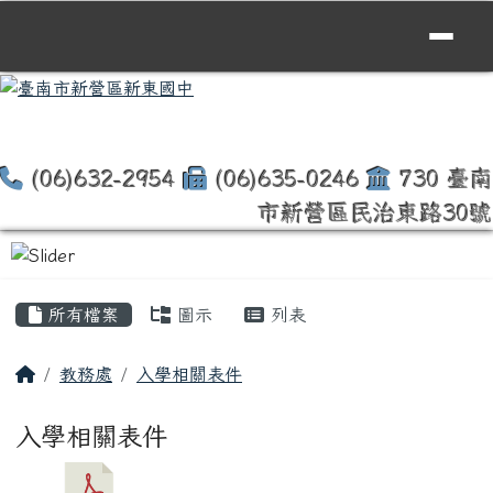
臺南市新營區新東國中
跳至主內容區
(06)632-2954
(06)635-0246
730 臺南
市新營區民治東路30號
頁尾區域
主內容區域
所有檔案
圖示
列表
回首頁
教務處
入學相關表件
入學相關表件