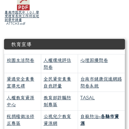
臺南市國民中（小）學
受理家長依工作所在地
就學申請書
_ATTCH3.pdf
下中區域內容
教育宣導
校園生活問卷
人權環境評估
心理困擾問卷
問卷
資通安全素養
全民資安素養
台南市健康促進網路
宣導光碟
自我評量
問卷系統
人權教育資源
教育部詐騙防
TASAL
中心
制專區
稅捐稽徵法修
公視兒少教育
自殺防治
-各縣市資
正專區
資源網
源