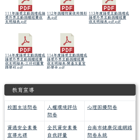
111年接受主動捐增或接
112年捐贈物資使用情形
113年度接受主動捐增或
受外界主動捐贈經費收
表.pdf
接受外界主動捐贈經費
支明細表.pdf
收支明細表.pdf.pdf
114年度接受主動捐贈或
114年度接受主動捐贈或
接受外界主動捐贈經費
接受外界主動捐贈經費
收支明細表-三好校園實
收支明細表-開基玉皇宮
踐學校.pdf
助學金.pdf
下中區域內容
教育宣導
校園生活問卷
人權環境評估
心理困擾問卷
問卷
資通安全素養
全民資安素養
台南市健康促進網路
宣導光碟
自我評量
問卷系統