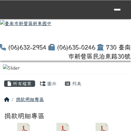
臺南市新營區新東國中
跳至主內容區
(06)632-2954
(06)635-0246
730 臺南
市新營區民治東路30號
頁尾區域
主內容區域
所有檔案
圖示
列表
回首頁
捐款明細專區
捐款明細專區