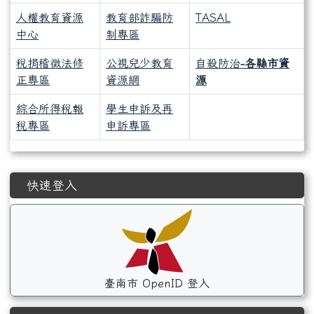
人權教育資源
教育部詐騙防
TASAL
中心
制專區
稅捐稽徵法修
公視兒少教育
自殺防治
-各縣市資
正專區
資源網
源
綜合所得稅報
學生申訴及再
稅專區
申訴專區
左邊區域內容
快速登入
臺南市 OpenID 登入