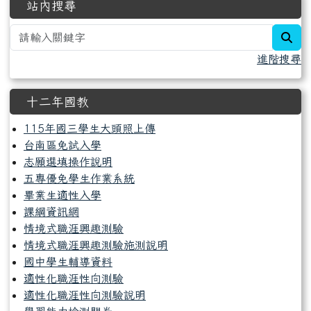
站內搜尋
sea
進階搜尋
十二年國教
115年國三學生大頭照上傳
台南區免試入學
志願選填操作說明
五專優免學生作業系統
畢業生適性入學
課綱資訊網
情境式職涯興趣測驗
情境式職涯興趣測驗施測說明
國中學生輔導資料
適性化職涯性向測驗
適性化職涯性向測驗說明