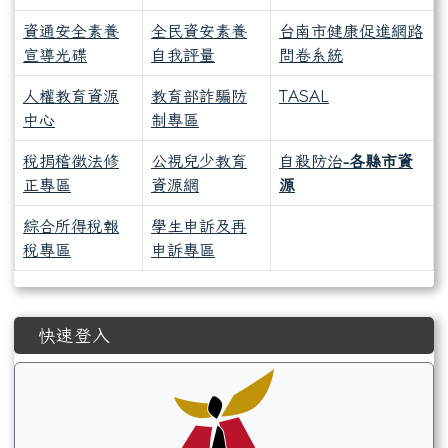
資通安全素養
全民資安素養
台南市健康促進網路
宣導光碟
自我評量
問卷系統
人權教育資源
教育部詐騙防
TASAL
中心
制專區
稅捐稽徵法修
公視兒少教育
自殺防治
-各縣市資
正專區
資源網
源
綜合所得稅報
學生申訴及再
稅專區
申訴專區
左邊區域內容
快速登入