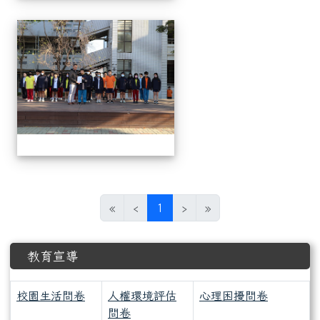
1150312 114上第3
(目前頁次)
«
‹
1
›
»
下中區域內容
教育宣導
校園生活問卷
人權環境評估
心理困擾問卷
問卷