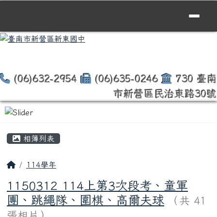
臺南市新營區新東國中
跳至主內容區
(06)632-2954
(06)635-0246
730 臺南
市新營區民治東路30號
頁尾區域
主內容區域
相簿列表
回首頁
114學年
1150312 114上第3次段考、童軍
團、跳繩隊、圍棋、高爾夫球
（共 41
張相片）