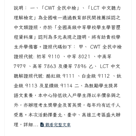
說明： 一、「CWT 全民中檢」、「LCT 中文聽力
理解檢定」為全國唯一通過教育部民間推薦採認之
中文類證照，亦於「全國高級中等學校學生學習歷
程資料庫」認列為多元表現之證明，將有助貴校學
生升學備審。證照代碼如下： 甲、 CWT 全民中檢
證照代號: 初等 9110 、中等 8021 、中高等
7979 、高等 7863 及優等 7896 乙、 LCT 中文
聽解證照代號: 酷紅級 9111 、白金級 9112 、鈦
金級 9113 及星鑽級 9114 二、為鼓勵學生提昇
語文素養，本中心除低收入戶學生得以半價參與之
外，亦辦理考生獎學金及菁英獎，每年均有近千人
受惠。本次活動擇臺北、臺中、高雄三考區盛大辦
理，詳細...
觀看完整文章